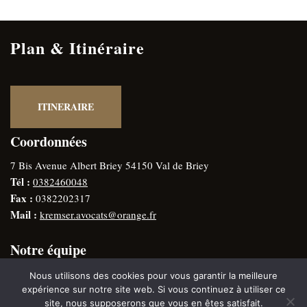
Plan & Itinéraire
ITINERAIRE
Coordonnées
7 Bis Avenue Albert Briey 54150 Val de Briey
Tél :
0382460048
Fax :
0382202317
Mail :
kremser.avocats@orange.fr
Notre équipe
Thomas KREMSER
– Avocat membre du conseil de l’Ordre
Nous utilisons des cookies pour vous garantir la meilleure
Gérard KREMSER
– Avocat ancien vice-bâtonnier
expérience sur notre site web. Si vous continuez à utiliser ce
site, nous supposerons que vous en êtes satisfait.