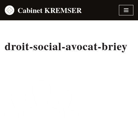
Cabinet KREMSER
Aller
au
contenu
droit-social-avocat-briey