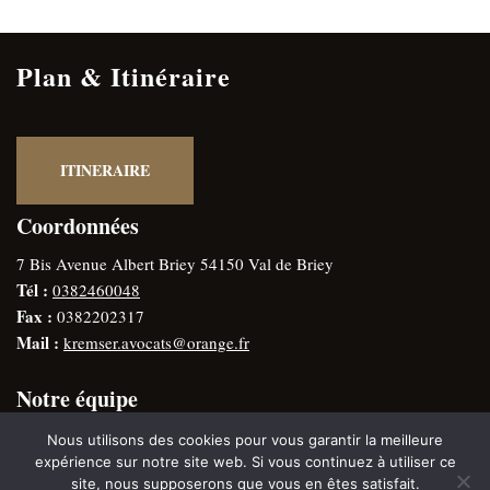
Plan & Itinéraire
ITINERAIRE
Coordonnées
7 Bis Avenue Albert Briey 54150 Val de Briey
Tél :
0382460048
Fax :
0382202317
Mail :
kremser.avocats@orange.fr
Notre équipe
Thomas KREMSER
– Avocat membre du conseil de l’Ordre
Nous utilisons des cookies pour vous garantir la meilleure
Gérard KREMSER
– Avocat ancien vice-bâtonnier
expérience sur notre site web. Si vous continuez à utiliser ce
site, nous supposerons que vous en êtes satisfait.