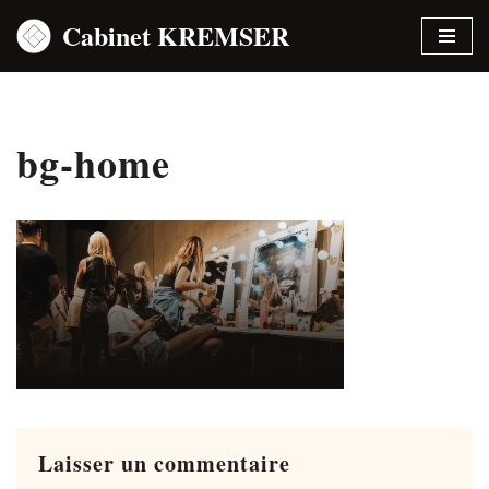
Cabinet KREMSER
Aller
au
contenu
bg-home
Laisser un commentaire